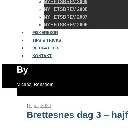
NYHETSBREV 2009
NYHETSBREV 2008
NYHETSBREV 2007
NYHETSBREV 2006
FISKERESOR
TIPS & TRICKS
BILDGALLERI
KONTAKT
By
Michael Renström
8 juli, 2026
Brettesnes dag 3 – haj