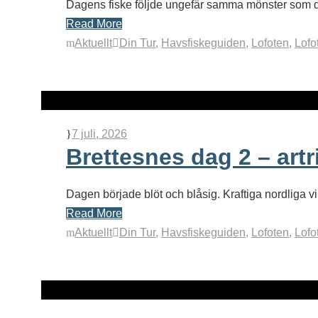
Dagens fiske följde ungefär samma mönster som de
Read More
Aktuellt
Din Tur
,
Havsfiskeguiden
,
Lofoten
,
Lofo
7 juli, 2026
Brettesnes dag 2 – art
Dagen började blöt och blåsig. Kraftiga nordliga v
Read More
Aktuellt
Din Tur
,
Havsfiskeguiden
,
Lofoten
,
Lofo