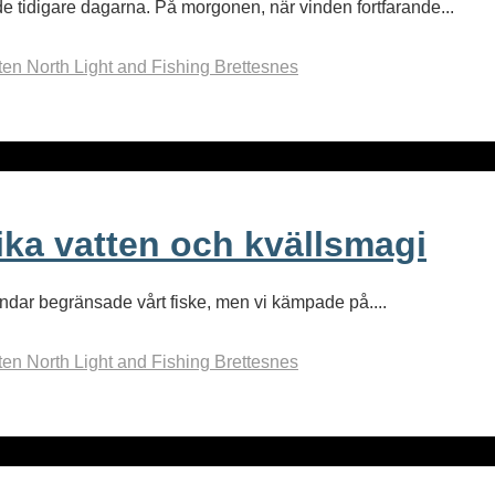
 tidigare dagarna. På morgonen, när vinden fortfarande...
ten North Light and Fishing Brettesnes
rika vatten och kvällsmagi
indar begränsade vårt fiske, men vi kämpade på....
ten North Light and Fishing Brettesnes