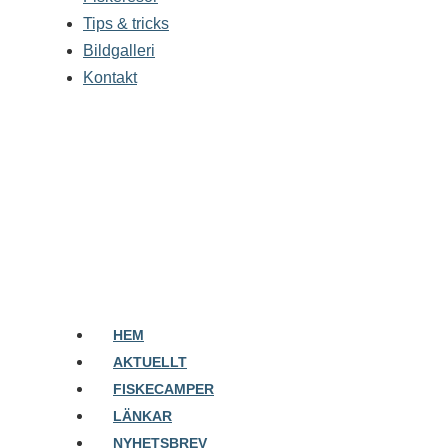
Tips & tricks
Bildgalleri
Kontakt
Havsfiskeguiden - din guide till havsfiske i Norge
HEM
AKTUELLT
FISKECAMPER
LÄNKAR
NYHETSBREV