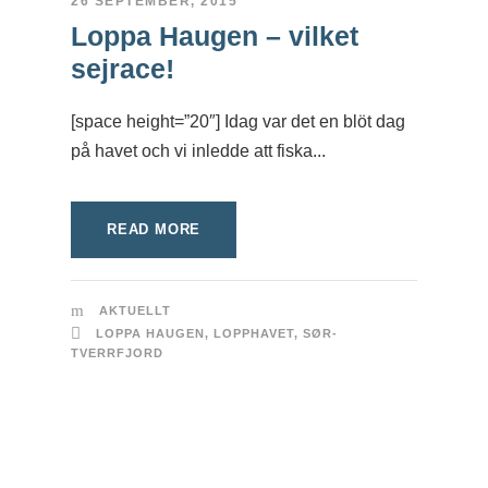
26 SEPTEMBER, 2015
Loppa Haugen – vilket
sejrace!
[space height=”20″] Idag var det en blöt dag
på havet och vi inledde att fiska...
READ MORE
AKTUELLT
LOPPA HAUGEN
,
LOPPHAVET
,
SØR-
TVERRFJORD