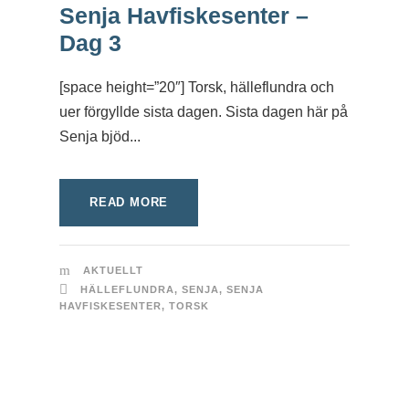
Senja Havfiskesenter –
Dag 3
[space height=”20″] Torsk, hälleflundra och
uer förgyllde sista dagen. Sista dagen här på
Senja bjöd...
READ MORE
AKTUELLT
HÄLLEFLUNDRA
,
SENJA
,
SENJA
HAVFISKESENTER
,
TORSK