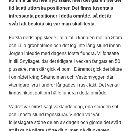
komma till ett helt nytt ställe, men det går en hel del
tid åt att utforska positioner. Det finns tusentals
intressanta positioner i detta område, så det är
svårt att besluta sig var man skall testa.
Första nedsläpp skede i alla fall i kanalen mellan Stora
och Lilla grönholmen och det tog inte lång stund innan
Jörgen inledde med dagens första flundra. Vi fortsatte
in till Snyflaget, där det tidigare i veckan fångats en 50
plussare, men där gick vi bom. Däremot gick det bättre
i området kring Skärholman och Vestomryggen där
ytterligare fyra flundror fångades i rask takt. Det verkar
finnas riktigt gott om hälleflundra i detta område.
Vädret var minst sagt växlande idag, ena stunden sol
och i nästa stund regnskurar. Vinden var vår
följeslagare större delen av dagen och gjorde det svårt
att fiska på några större djup, men på djupkanten