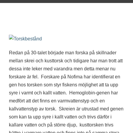
Redan på 30-talet började man forska på skillnader
mellan skrei och kusttorsk och tidigare har man trott att
dessa inte leker med varandra men detta menar nu
forskare är fel. Forskare på Nofima har identifierat en
gen hos torsken som styr fiskens möjlighet att ta upp
syre i varmt och kallt vatten. Hemoglobin-genen har
medfört att det finns en varmvattenstyp och en
kallvattenstyp av torsk. Skreien är utrustad med genen
som kan ta upp syre i kallt vatten och trivs därför i
kallare vatten och på större djup, kusttorsken trivs
bättre i varmare vatten och finns inte på samma stora