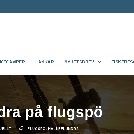
SKECAMPER
LÄNKAR
NYHETSBREV
FISKERES
dra på flugspö
UELLT
FLUGSPÖ
,
HÄLLEFLUNDRA