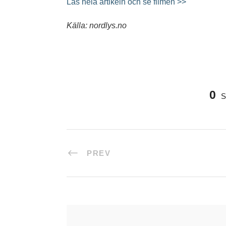
Läs hela artikeln och se filmen >>
Källa: nordlys.no
0
PREV