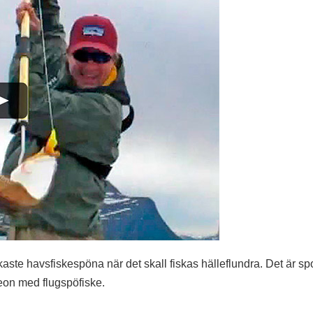
ckaste havsfiskespöna när det skall fiskas hälleflundra. Det är sp
deon med flugspöfiske.