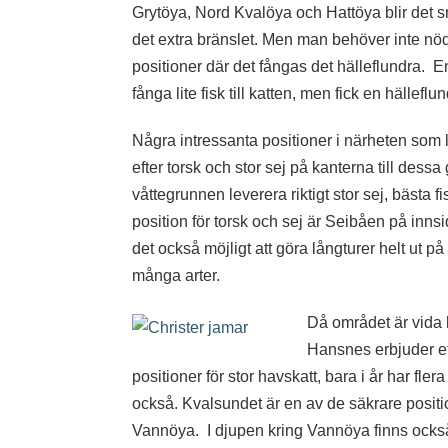
Grytöya, Nord Kvalöya och Hattöya blir det 
det extra bränslet. Men man behöver inte nödv
positioner där det fångas det hälleflundra. En
fånga lite fisk till katten, men fick en hälleflu
Några intressanta positioner i närheten som
efter torsk och stor sej på kanterna till des
våttegrunnen leverera riktigt stor sej, bästa
position för torsk och sej är Seibåen på inns
det också möjligt att göra långturer helt ut p
många arter.
Då området är vida k
Hansnes erbjuder ett
positioner för stor havskatt, bara i år har fl
också. Kvalsundet är en av de säkrare positio
Vannöya. I djupen kring Vannöya finns också ri