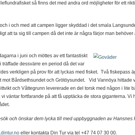
flundrafisket så finns det med andra ord möjligheter för ett rikti
 och i och med att campen ligger skyddad i det smala Langsundet
digt att ta sig till campen då det inte är några färjor man behöve
garna i juni och möttes av ett fantastiskt
räffade dessvärre en period då det var
 ställdes verkligen på prov för att lyckas med fisket. Två fiskepass
 ut mot Bårdsethsundet och Grötöysundet. Vid Vannöya hittade v
vikt och Våttegrunn levererade en del torsk med någon i lite bät
å vi väntar fortfarande på att få upptäcka de stora giganterna. Vi
ådet.
 besök och önskar dem lycka till med uppbyggnaden av Hansnes 
dintur.no
eller kontakta Din Tur via tel +47 74 07 30 00.