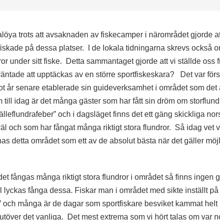
alöya trots att avsaknaden av fiskecamper i närområdet gjorde at
 fiskade på dessa platser. I de lokala tidningarna skrevs också 
ror under sitt fiske. Detta sammantaget gjorde att vi ställde oss
m väntade att upptäckas av en större sportfiskeskara? Det var för
t år senare etablerade sin guideverksamhet i området som det
till idag är det många gäster som har fått sin dröm om storflun
leflundrafeber” och i dagsläget finns det ett gäng skickliga nor
äl och som har fångat många riktigt stora flundror. Så idag vet v
knas detta området som ett av de absolut bästa när det gäller möjl
 det fångas många riktigt stora flundror i området så finns ingen ga
 lyckas fånga dessa. Fiskar man i området med sikte inställt på 
a” och många är de dagar som sportfiskare besviket kammat helt
ske utöver det vanliga. Det mest extrema som vi hört talas om var 