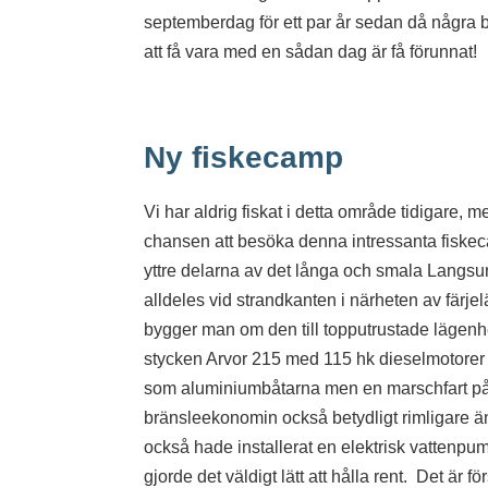
septemberdag för ett par år sedan då några b
att få vara med en sådan dag är få förunnat!
Ny fiskecamp
Vi har aldrig fiskat i detta område tidigare,
chansen att besöka denna intressanta fiske
yttre delarna av det långa och smala Lang
alldeles vid strandkanten i närheten av färj
bygger man om den till topputrustade lägenhet
stycken Arvor 215 med 115 hk dieselmotorer o
som aluminiumbåtarna men en marschfart på 
bränsleekonomin också betydligt rimligare än
också hade installerat en elektrisk vattenpump
gjorde det väldigt lätt att hålla rent. Det är f