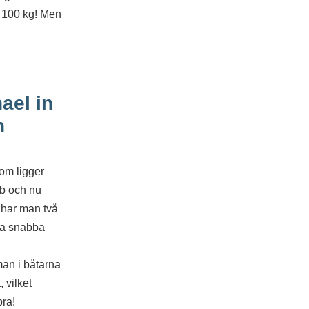
g 100 kg! Men
om ligger
ub och nu
 har man två
ika snabba
man i båtarna
 vilket
bra!