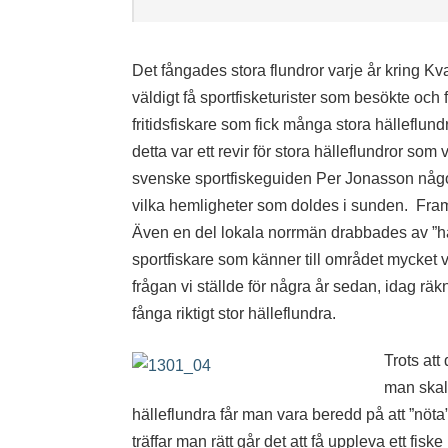
Det fångades stora flundror varje år kring Kv
väldigt få sportfisketurister som besökte och
fritidsfiskare som fick många stora hälleflund
detta var ett revir för stora hälleflundror so
svenske sportfiskeguiden Per Jonasson någo
vilka hemligheter som doldes i sunden. Fram 
Även en del lokala norrmän drabbades av ”häl
sportfiskare som känner till området mycket v
frågan vi ställde för några år sedan, idag rä
fånga riktigt stor hälleflundra.
Trots att
man skall
hälleflundra får man vara beredd på att ”nöt
träffar man rätt går det att få uppleva ett fi