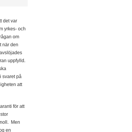
t det var
om yrkes- och
 frågan om
st när den
 avslöjades
dran uppfylld.
ska
i svaret på
igheten att
ranti för att
stor
 noll. Men
nog en