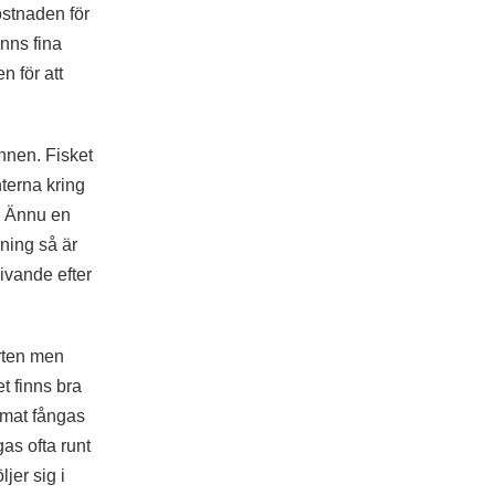
ostnaden för
inns fina
n för att
nnen. Fisket
nterna kring
n. Ännu en
ning så är
givande efter
arten men
t finns bra
ormat fångas
as ofta runt
jer sig i