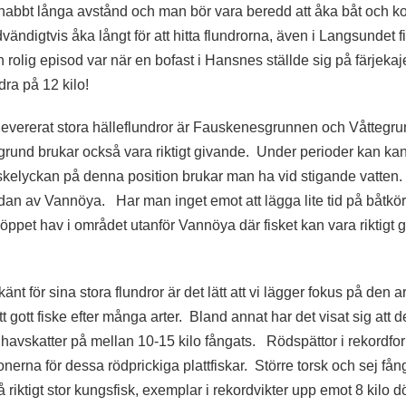
snabbt långa avstånd och man bör vara beredd att åka båt och k
ändigtvis åka långt för att hitta flundrorna, även i Langsundet f
 rolig episod var när en bofast i Hansnes ställde sig på färjekaje
ndra på 12 kilo!
 levererat stora hälleflundror är Fauskenesgrunnen och Våttegru
sa grund brukar också vara riktigt givande. Under perioder kan ka
 fiskelyckan på denna position brukar man ha vid stigande vatte
idan av Vannöya. Har man inget emot att lägga lite tid på båtkör
å öppet hav i området utanför Vannöya där fisket kan vara riktigt 
änt för sina stora flundror är det lätt att vi lägger fokus på den 
 gott fiske efter många arter. Bland annat har det visat sig att de
era havskatter på mellan 10-15 kilo fångats. Rödspättor i rekordf
nerna för dessa rödprickiga plattfiskar. Större torsk och sej fång
ktigt stor kungsfisk, exemplar i rekordvikter upp emot 8 kilo döl