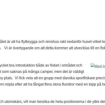
et är att ha flytbrygga och renshus rakt nedanför huset vilket k
pen. Vi är övertygande om att detta kommer att utvecklas till en f
mycket bra introduktion både av fisket i området och
got som saknas på många camper, men det är väldigt
y plats. Vi fick veta att en grupp med danska sportfiskare preci
 nöjda efter att ha fångat flera stora flundror med en topp på h
ch utomskärs, vill man besöka de heta positionerna i de yttre de