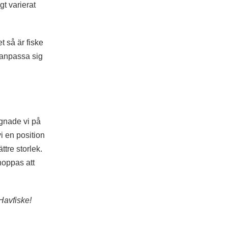
gt varierat
 så är fiske
r anpassa sig
 ägnade vi på
i en position
tre storlek.
 hoppas att
Havfiske!