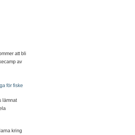
ommer att bli
iskecamp av
s lämnat
ela
larna kring