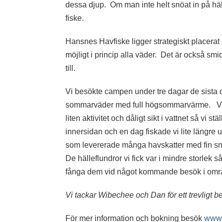
dessa djup. Om man inte helt snöat in på hälle
fiske.
Hansnes Havfiske ligger strategiskt placerat
möjligt i princip alla väder. Det är också smi
till.
Vi besökte campen under tre dagar de sista da
sommarväder med full högsommarvärme. Vi t
liten aktivitet och dåligt sikt i vattnet så vi
innersidan och en dag fiskade vi lite längre
som levererade många havskatter med fin snitt
De hälleflundror vi fick var i mindre storlek s
fånga dem vid något kommande besök i omr
Vi tackar Wibechee och Dan för ett trevligt
För mer information och bokning besök
www.