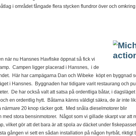
åtlag i området fångade flera stycken flundror över och omkrin
 men när nu Hansnes Havfiske öppnat så fick vi
camp. Campen ligger placerad i Hansnes, i de
sundet. Här har campägarna Dan och Wibeke köpt en byggnad s
eläget i Hansnes. Byggnaden har tidigare varit restaurang och p
er. De har också valt att satsa på ordentliga båtar, i dagsläget
ch en ordentlig hytt. Båtarna känns väldigt säkra, de är inte l
närmare 20 knop räcker gott. Med snåla dieselmotorer blir
 med stora bensinmotorer. Något som vi gillade skarpt var att 
, vilket gör att det bara är att spola av däcket under fiskepasset,
örsta gången vi sett en sådan installation på någon hyrbåt, riktigt 