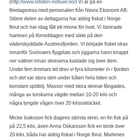
(
http://www.lofoten-rorbuer.no/
) Vi är på en
företagsresa med personalen från Novia Ekonomi AB.
Större delen av deltagarna har aldrig fiskat i Norge
förut och har idag fått ett minne för livet. Vi lämnade
hamnen på förmiddagen med sikte på den
väderskyddade Austnesfjorden. Vi började fisket strax
innanför Svolvaers flygplats och jiggarna hann knappt
ner vattnet innan skreiarna kastade sig över dem.
Under fem timmars tid drev vi fyra kilometer in i fjorden
och det var stora stim under båten hela tiden och
konstant spöböj. Massor med stora skreiar fångades,
många av torskarna vägde mellan 10-20 kilo och
några tyngde vågen över 20 kilossträcket.
Micke Isaksson fick dagens största skrei, en fin fisk på
på 22,5 kilo, även Anna Oskarsson fick en torsk över
20 kilo, båda har aldrig fiskat i Norge förut. Marlenes