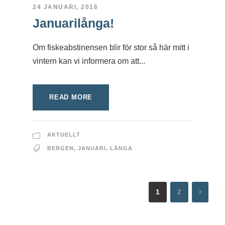
24 JANUARI, 2016
Januarilånga!
Om fiskeabstinensen blir för stor så här mitt i
vintern kan vi informera om att...
READ MORE
AKTUELLT
BERGEN
,
JANUARI
,
LÅNGA
1
2