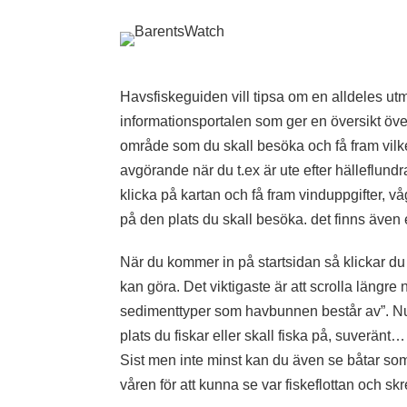
Havsfiskeguiden vill tipsa om en alldeles u
informationsportalen som ger en översikt öve
område som du skall besöka och få fram vilke
avgörande när du t.ex är ute efter hälleflun
klicka på kartan och få fram vinduppgifter, vå
på den plats du skall besöka. det finns även 
När du kommer in på startsidan så klickar du
kan göra. Det viktigaste är att scrolla längre 
sedimenttyper som havbunnen består av”. Nu b
plats du fiskar eller skall fiska på, suveränt…
Sist men inte minst kan du även se båtar som fi
våren för att kunna se var fiskeflottan och skr