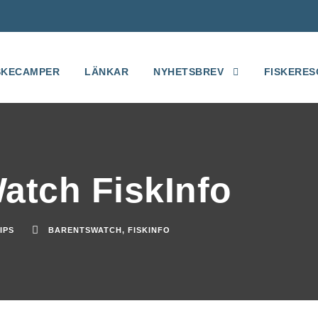
SKECAMPER
LÄNKAR
NYHETSBREV
FISKERES
atch FiskInfo
IPS
BARENTSWATCH
,
FISKINFO