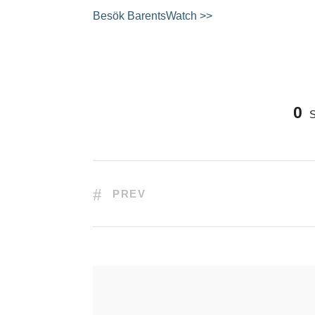
Besök BarentsWatch >>
0
PREV