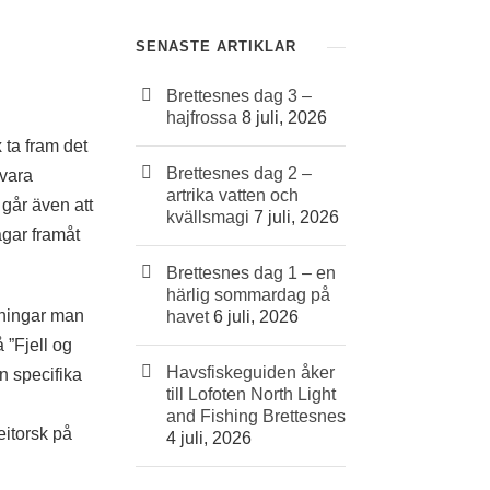
SENASTE ARTIKLAR
Brettesnes dag 3 –
hajfrossa
8 juli, 2026
 ta fram det
Brettesnes dag 2 –
 vara
artrika vatten och
 går även att
kvällsmagi
7 juli, 2026
agar framåt
Brettesnes dag 1 – en
härlig sommardag på
lningar man
havet
6 juli, 2026
 ”Fjell og
Havsfiskeguiden åker
n specifika
till Lofoten North Light
and Fishing Brettesnes
eitorsk på
4 juli, 2026