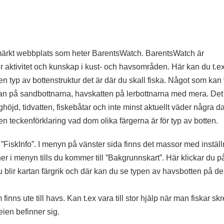
tmärkt webbplats som heter BarentsWatch. BarentsWatch är
r aktivitet och kunskap i kust- och havsområden. Här kan du t.ex
n typ av bottenstruktur det är där du skall fiska. Något som kan
dran på sandbottnarna, havskatten på lerbottnarna med mera. Det
ghöjd, tidvatten, fiskebåtar och inte minst aktuellt väder några d
en teckenförklaring vad dom olika färgerna är för typ av botten.
 ”FiskInfo”. I menyn på vänster sida finns det massor med instäl
ner i menyn tills du kommer till ”Bakgrunnskart”. Här klickar du på
lir kartan färgrik och där kan du se typen av havsbotten på de
nns ute till havs. Kan t.ex vara till stor hjälp när man fiskar skr
eien befinner sig.