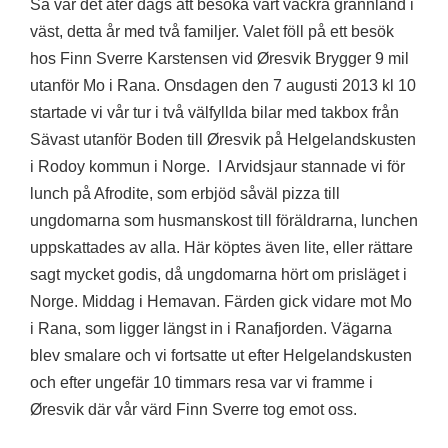
Så var det åter dags att besöka vårt vackra grannland i
väst, detta år med två familjer. Valet föll på ett besök
hos Finn Sverre Karstensen vid Øresvik Brygger 9 mil
utanför Mo i Rana. Onsdagen den 7 augusti 2013 kl 10
startade vi vår tur i två välfyllda bilar med takbox från
Sävast utanför Boden till Øresvik på Helgelandskusten
i Rodoy kommun i Norge. I Arvidsjaur stannade vi för
lunch på Afrodite, som erbjöd såväl pizza till
ungdomarna som husmanskost till föräldrarna, lunchen
uppskattades av alla. Här köptes även lite, eller rättare
sagt mycket godis, då ungdomarna hört om prisläget i
Norge. Middag i Hemavan. Färden gick vidare mot Mo
i Rana, som ligger längst in i Ranafjorden. Vägarna
blev smalare och vi fortsatte ut efter Helgelandskusten
och efter ungefär 10 timmars resa var vi framme i
Øresvik där vår värd Finn Sverre tog emot oss.