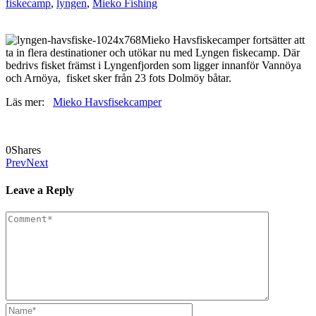
fiskecamp
,
lyngen
,
Mieko Fishing
Mieko Havsfiskecamper fortsätter att
ta in flera destinationer och utökar nu med Lyngen fiskecamp. Där
bedrivs fisket främst i Lyngenfjorden som ligger innanför Vannöya
och Arnöya, fisket sker från 23 fots Dolmöy båtar.
Läs mer:
Mieko Havsfisekcamper
0
Shares
Prev
Next
Leave a Reply