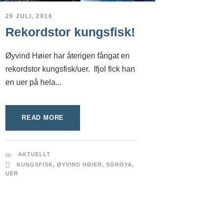
29 JULI, 2016
Rekordstor kungsfisk!
Øyvind Høier har återigen fångat en
rekordstor kungsfisk/uer. Ifjol fick han
en uer på hela...
READ MORE
AKTUELLT
KUNGSFISK
,
ØYVIND HØIER
,
SÖRÖYA
,
UER