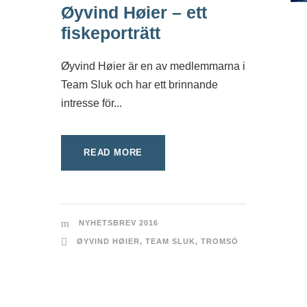
Øyvind Høier – ett
fiskeporträtt
Øyvind Høier är en av medlemmarna i
Team Sluk och har ett brinnande
intresse för...
READ MORE
NYHETSBREV 2016
ØYVIND HØIER
,
TEAM SLUK
,
TROMSÖ
HAVSFISKEGUIDEN © 2026