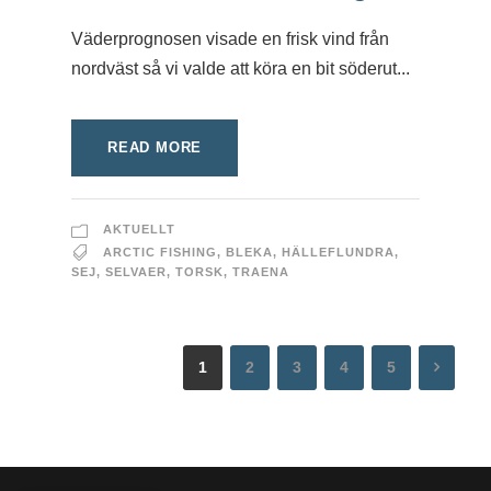
Väderprognosen visade en frisk vind från
nordväst så vi valde att köra en bit söderut...
READ MORE
AKTUELLT
ARCTIC FISHING
,
BLEKA
,
HÄLLEFLUNDRA
,
SEJ
,
SELVAER
,
TORSK
,
TRAENA
1
2
3
4
5